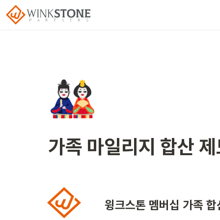
🎎
가족 마일리지 합산 
윙크스톤 멤버십 가족 합